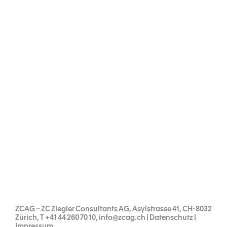
ZCAG – ZC Ziegler Consultants AG, Asylstrasse 41, CH-8032
Zürich,
T +41 44 260 70 10
,
info@zcag.ch
|
Datenschutz
|
Impressum