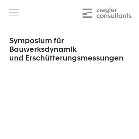
Skip
to
content
Symposium für
Bauwerksdynamik
und Erschütterungsmessungen