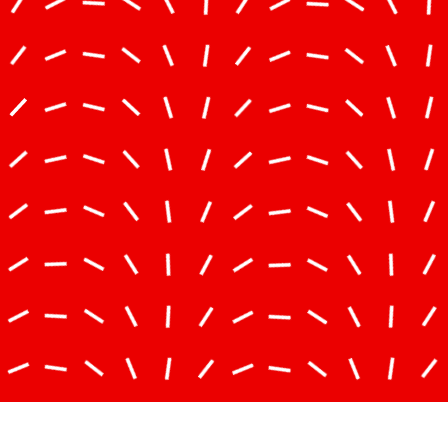
ZCAG – ZC Ziegler Consultants AG