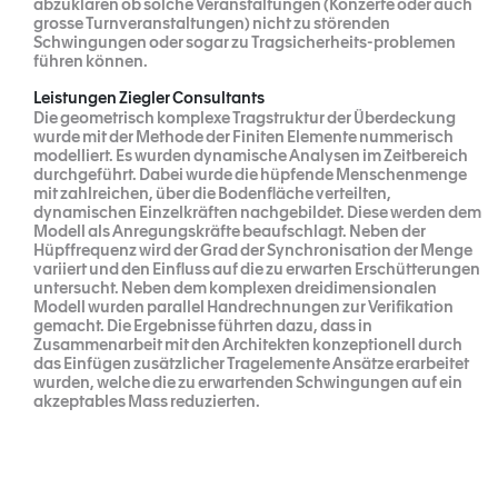
abzuklären ob solche Veranstaltungen (Konzerte oder auch
grosse Turnveranstaltungen) nicht zu störenden
Schwingungen oder sogar zu Tragsicherheits-problemen
führen können.
Leistungen Ziegler Consultants
Die geometrisch komplexe Tragstruktur der Überdeckung
wurde mit der Methode der Finiten Elemente nummerisch
modelliert. Es wurden dynamische Analysen im Zeitbereich
durchgeführt. Dabei wurde die hüpfende Menschenmenge
mit zahlreichen, über die Bodenfläche verteilten,
dynamischen Einzelkräften nachgebildet. Diese werden dem
Modell als Anregungskräfte beaufschlagt. Neben der
Hüpffrequenz wird der Grad der Synchronisation der Menge
variiert und den Einfluss auf die zu erwarten Erschütterungen
untersucht. Neben dem komplexen dreidimensionalen
Modell wurden parallel Handrechnungen zur Verifikation
gemacht. Die Ergebnisse führten dazu, dass in
Zusammenarbeit mit den Architekten konzeptionell durch
das Einfügen zusätzlicher Tragelemente Ansätze erarbeitet
wurden, welche die zu erwartenden Schwingungen auf ein
akzeptables Mass reduzierten.