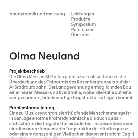
Skip
to
content
baudynamik und messung
Leistungen
Produkte
Symposium
Referenzen
Über uns
Olma Neuland
Projektbeschrieb
Die Olma Messen St.Gallen plant bzw. realisiert zurzeit die
Überdeckung des Ostportals des Rosenbergtunnels auf der
A1 Stadtautobahn. Der Landgewinnung ermöglicht den Bau
einer neuen Messe- und Eventhalle, wobei die Halle auf eine
weitgespannte, brückenartige Tragstruktur zu liegen kommt.
Problemformulierung
Eine zu Musik synchronisiert hüpfende Menschenmenge ist
in der Lage enorme Kräfte (dynamische als auch quasi-
statische) in die Tragstruktur einzuleiten. Insbesondere wenn
eine Resonanzfrequenz der Tragstruktur der Hüpffrequenz
oder einem ganzzahligen Vielfachen davon entspricht. Es gilt