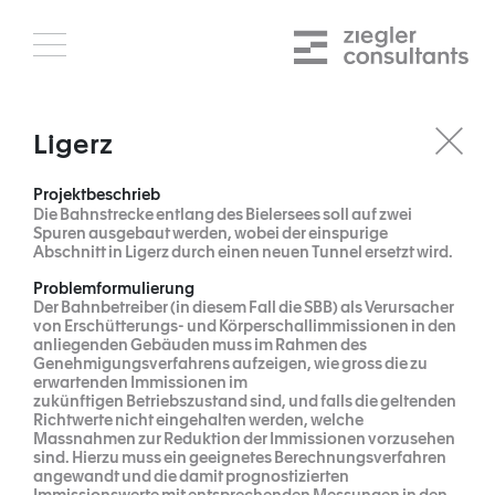
Skip
to
content
Ligerz
Projektbeschrieb
Die Bahnstrecke entlang des Bielersees soll auf zwei
Spuren ausgebaut werden, wobei der einspurige
Abschnitt in Ligerz durch einen neuen Tunnel ersetzt wird.
Problemformulierung
Der Bahnbetreiber (in diesem Fall die SBB) als Verursacher
von Erschütterungs- und Körperschallimmissionen in den
anliegenden Gebäuden muss im Rahmen des
Genehmigungsverfahrens aufzeigen, wie gross die zu
erwartenden Immissionen im
zukünftigen Betriebszustand sind, und falls die geltenden
Richtwerte nicht eingehalten werden, welche
Massnahmen zur Reduktion der Immissionen vorzusehen
sind. Hierzu muss ein geeignetes Berechnungsverfahren
angewandt und die damit prognostizierten
Immissionswerte mit entsprechenden Messungen in den