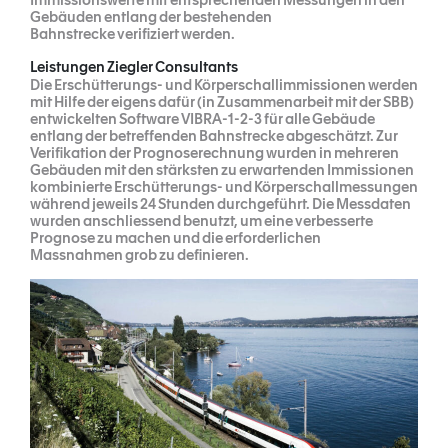
Gebäuden entlang der bestehenden
Bahnstrecke verifiziert werden.
Leistungen Ziegler Consultants
Die Erschütterungs- und Körperschallimmissionen werden
mit Hilfe der eigens dafür (in Zusammenarbeit mit der SBB)
entwickelten Software VIBRA-1-2-3 für alle Gebäude
entlang der betreffenden Bahnstrecke abgeschätzt. Zur
Verifikation der Prognoserechnung wurden in mehreren
Gebäuden mit den stärksten zu erwartenden Immissionen
kombinierte Erschütterungs- und Körperschallmessungen
während jeweils 24 Stunden durchgeführt. Die Messdaten
wurden anschliessend benutzt, um eine verbesserte
Prognose zu machen und die erforderlichen
Massnahmen grob zu definieren.