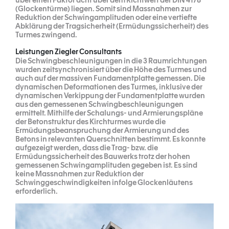
(Glockentürme) liegen. Somit sind Massnahmen zur
Reduktion der Schwingamplituden oder eine vertiefte
Abklärung der Tragsicherheit (Ermüdungssicherheit) des
Turmes zwingend.
Leistungen Ziegler Consultants
Die Schwingbeschleunigungen in die 3 Raumrichtungen
wurden zeitsynchronisiert über die Höhe des Turmes und
auch auf der massiven Fundamentplatte gemessen. Die
dynamischen Deformationen des Turmes, inklusive der
dynamischen Verkippung der Fundamentplatte wurden
aus den gemessenen Schwingbeschleunigungen
ermittelt. Mithilfe der Schalungs- und Armierungspläne
der Betonstruktur des Kirchturmes wurde die
Ermüdungsbeanspruchung der Armierung und des
Betons in relevanten Querschnitten bestimmt. Es konnte
aufgezeigt werden, dass die Trag- bzw. die
Ermüdungssicherheit des Bauwerks trotz der hohen
gemessenen Schwingamplituden gegeben ist. Es sind
keine Massnahmen zur Reduktion der
Schwinggeschwindigkeiten infolge Glockenläutens
erforderlich.