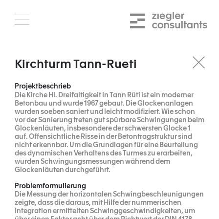
Skip
to
content
Kirchturm Tann-Rueti
Projektbeschrieb
Die Kirche Hl. Dreifaltigkeit in Tann Rüti ist ein moderner
Betonbau und wurde 1967 gebaut. Die Glockenanlagen
wurden soeben saniert und leicht modifiziert. Wie schon
vor der Sanierung treten gut spürbare Schwingungen beim
Glockenläuten, insbesondere der schwersten Glocke 1
auf. Offensichtliche Risse in der Betontragstruktur sind
nicht erkennbar. Um die Grundlagen für eine Beurteilung
des dynamischen Verhaltens des Turmes zu erarbeiten,
wurden Schwingungsmessungen während dem
Glockenläuten durchgeführt.
Problemformulierung
Die Messung der horizontalen Schwingbeschleunigungen
zeigte, dass die daraus, mit Hilfe der nummerischen
Integration ermittelten Schwinggeschwindigkeiten, um
über einen Faktor acht über dem Richtwert der DIN 4178