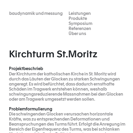
Skip
to
content
baudynamik und messung
Leistungen
Produkte
Symposium
Referenzen
Über uns
Kirchturm St.Moritz
Projektbeschrieb
Der Kirchturm der katholischen Kirche in St. Moritz wird
durch das Läuten der Glocken zu starken Schwingungen
angeregt. Es wird befürchtet, dass dadurch ernsthafte
Schäden im Tragwerk entstehen können, weshalb
schwingungsreduzierende Massnahmen bei den Glocken
oder am Tragwerk umgesetzt werden sollen.
Problemformulierung
Die schwingenden Glocken verursachen horizontale
Kräfte, was zu entsprechenden Deformationen und
Beanspruchungen des Turms führt. Erfolgt die Anregung im
Bereich der Eigenfrequenz des Turms, was bei schlanken