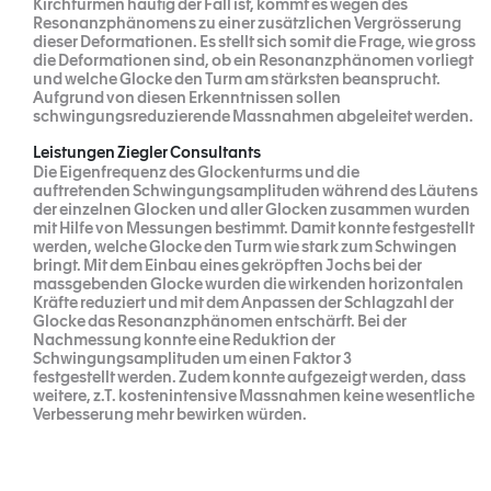
Kirchtürmen häufig der Fall ist, kommt es wegen des
Resonanzphänomens zu einer zusätzlichen Vergrösserung
dieser Deformationen. Es stellt sich somit die Frage, wie gross
die Deformationen sind, ob ein Resonanzphänomen vorliegt
und welche Glocke den Turm am stärksten beansprucht.
Aufgrund von diesen Erkenntnissen sollen
schwingungsreduzierende Massnahmen abgeleitet werden.
Leistungen Ziegler Consultants
Die Eigenfrequenz des Glockenturms und die
auftretenden Schwingungsamplituden während des Läutens
der einzelnen Glocken und aller Glocken zusammen wurden
mit Hilfe von Messungen bestimmt. Damit konnte festgestellt
werden, welche Glocke den Turm wie stark zum Schwingen
bringt. Mit dem Einbau eines gekröpften Jochs bei der
massgebenden Glocke wurden die wirkenden horizontalen
Kräfte reduziert und mit dem Anpassen der Schlagzahl der
Glocke das Resonanzphänomen entschärft. Bei der
Nachmessung konnte eine Reduktion der
Schwingungsamplituden um einen Faktor 3
festgestellt werden. Zudem konnte aufgezeigt werden, dass
weitere, z.T. kostenintensive Massnahmen keine wesentliche
Verbesserung mehr bewirken würden.