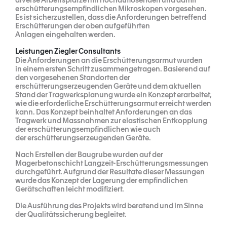
erschütterungsempfindlichen Mikroskopen vorgesehen.
Es ist sicherzustellen, dass die Anforderungen betreffend
Erschütterungen der oben aufgeführten
Anlagen eingehalten werden.
Leistungen Ziegler Consultants
Die Anforderungen an die Erschütterungsarmut wurden
in einem ersten Schritt zusammengetragen. Basierend auf
den vorgesehenen Standorten der
erschütterungserzeugenden Geräte und dem aktuellen
Stand der Tragwerksplanung wurde ein Konzept erarbeitet,
wie die erforderliche Erschütterungsarmut erreicht werden
kann. Das Konzept beinhaltet Anforderungen an das
Tragwerk und Massnahmen zur elastischen Entkopplung
der erschütterungsempfindlichen wie auch
der erschütterungserzeugenden Geräte.
Nach Erstellen der Baugrube wurden auf der
Magerbetonschicht Langzeit-Erschütterungsmessungen
durchgeführt. Aufgrund der Resultate dieser Messungen
wurde das Konzept der Lagerung der empfindlichen
Gerätschaften leicht modifiziert.
Die Ausführung des Projekts wird beratend und im Sinne
der Qualitätssicherung begleitet.